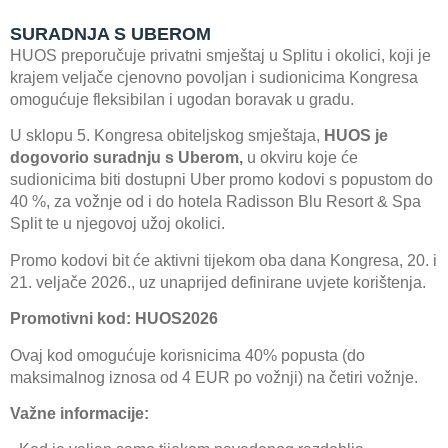
SURADNJA S UBEROM
HUOS preporučuje privatni smještaj u Splitu i okolici, koji je
krajem veljače cjenovno povoljan i sudionicima Kongresa
omogućuje fleksibilan i ugodan boravak u gradu.
U sklopu 5. Kongresa obiteljskog smještaja,
HUOS je
dogovorio suradnju s Uberom,
u okviru koje će
sudionicima biti dostupni Uber promo kodovi s popustom do
40 %, za vožnje od i do hotela Radisson Blu Resort & Spa
Split te u njegovoj užoj okolici.
Promo kodovi bit će aktivni tijekom oba dana Kongresa, 20. i
21. veljače 2026., uz unaprijed definirane uvjete korištenja.
Promotivni kod: HUOS2026
Ovaj kod omogućuje korisnicima 40% popusta (do
maksimalnog iznosa od 4 EUR po vožnji) na četiri vožnje.
Važne informacije: