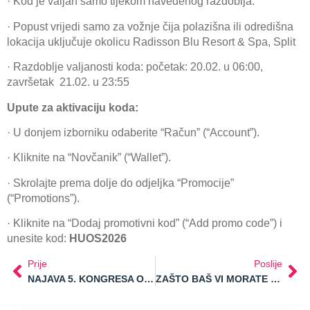
· Kod je valjan samo tijekom navedenog razdoblja.
· Popust vrijedi samo za vožnje čija polazišna ili odredišna
lokacija uključuje okolicu Radisson Blu Resort & Spa, Split
· Razdoblje valjanosti koda: početak: 20.02. u 06:00,
završetak 21.02. u 23:55
Upute za aktivaciju koda:
· U donjem izborniku odaberite “Račun” (“Account”).
· Kliknite na “Novčanik” (“Wallet”).
· Skrolajte prema dolje do odjeljka “Promocije”
(“Promotions”).
· Kliknite na “Dodaj promotivni kod” (“Add promo code”) i
unesite kod:
HUOS2026
Prije
Poslije
NAJAVA 5. KONGRESA OBITELJSKOG SMJEŠTAJA
ZAŠTO BAŠ VI MORATE POSJETITI 5.KONGRES OBITELJSKOG SMJEŠTAJA?