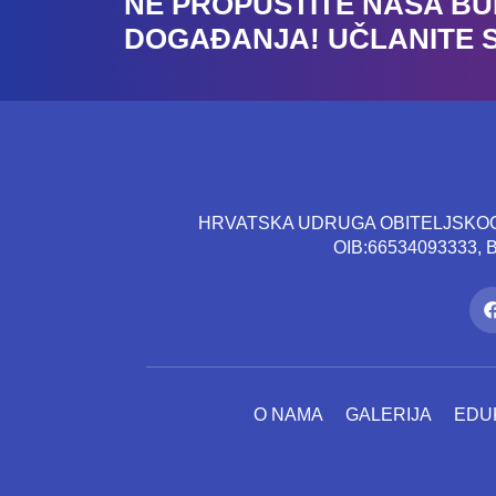
NE PROPUSTITE NAŠA B
DOGAĐANJA! UČLANITE 
HRVATSKA UDRUGA OBITELJSKOG 
OIB:66534093333,
O NAMA
GALERIJA
EDU