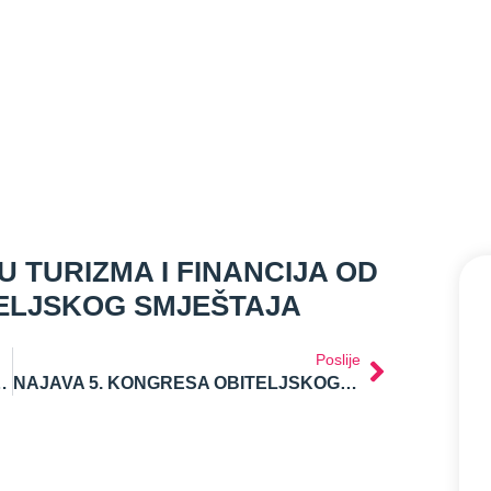
Barbara Marković
8 studenoga, 2024
9:19 pm
U TURIZMA I FINANCIJA OD
ELJSKOG SMJEŠTAJA
Poslije
 DJELATNOSTI TEMELJEM POGREŠNOG TUMAČENJA ZAKONSKIH PROPISA
NAJAVA 5. KONGRESA OBITELJSKOG SMJEŠTAJA